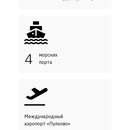
4
морских
порта
Международный
аэропорт «Пулково»