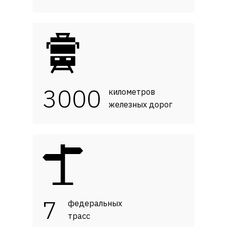
3000
километров
железных дорог
7
федеральных
трасс