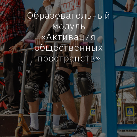
Образовательный
модуль
«Активация
общественных
пространств»